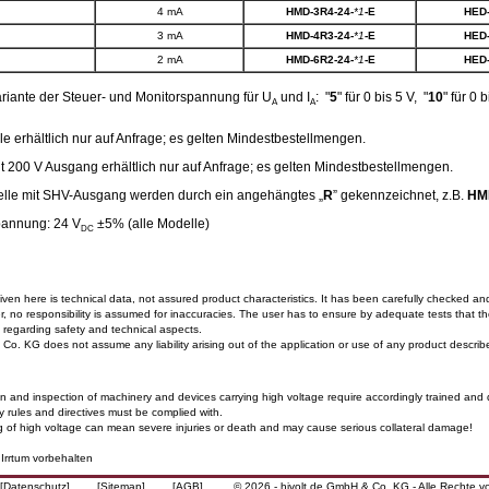
4 mA
HMD-3R4-24-
*1
-E
HED-
3 mA
HMD-4R3-24-
*1
-E
HED-
2 mA
HMD-6R2-24-
*1
-E
HED-
riante der Steuer- und Monitorspannung für U
und I
: "
5
" für 0 bis 5 V, "
10
" für 0 
A
A
e erhältlich nur auf Anfrage;
es gelten Mindestbestellmengen.
t 200 V Ausgang erhältlich nur auf Anfrage; es gelten Mindestbestellmengen.
le mit SHV-Ausgang werden durch ein angehängtes „
R
” gekennzeichnet, z.B.
HM
annung: 24 V
±5% (alle Modelle)
DC
iven here is technical data, not assured product characteristics. It has been carefully checked and
, no responsibility is assumed for inaccuracies. The user has to ensure by adequate tests that the
on regarding safety and technical aspects.
Co. KG does not assume any liability arising out of the application or use of any product describ
ion and inspection of machinery and devices carrying high voltage require accordingly trained and 
y rules and directives must be complied with.
 of high voltage can mean severe injuries or death and may cause serious collateral damage!
rrtum vorbehalten
[Datenschutz]
[Sitemap]
[AGB]
© 2026 - hivolt.de GmbH & Co. KG - Alle Rechte v