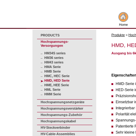
Home
Produkte
>
Hoch
PRODUCTS
Hochspannungs-
HMD, HED
Versorgungen
HM34S series
Ausgang bis 6k
HM36 series
HM43 series
HMA Serie
HMB Serie
Eigenschafte
HMC, HEC Serie
HMD, HED Serie
HMD-Serie 
HME, HEE Serie
HML Serie
HED-Serie i
HMM Serie
Präzisionsh
Einsetzbar 
Hochspannungsnetzgeräte
Integrierba
Hochspannungsverstärker
Polarität el
Hochspannungs-Zubehör
Spannungs- 
Hochspannungskabel
Patentierte
HV-Steckverbinder
Sehr kleine 
HV-Cable-Assemblies