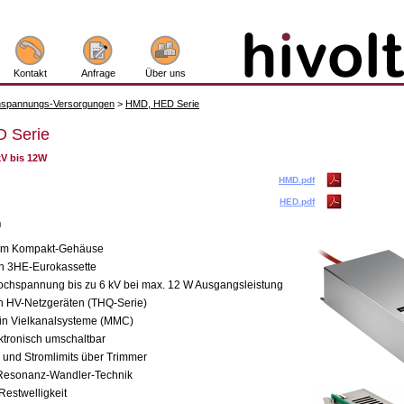
Kontakt
Anfrage
Über uns
spannungs-Versorgungen
>
HMD, HED Serie
 Serie
V bis 12W
HMD.pdf
HED.pdf
n
im Kompakt-Gehäuse
n 3HE-Eurokassette
ochspannung bis zu 6 kV bei max. 12 W Ausgangsleistung
in HV-Netzgeräten (THQ-Serie)
r in Vielkanalsysteme (MMC)
ektronisch umschaltbar
und Stromlimits über Trimmer
 Resonanz-Wandler-Technik
Restwelligkeit