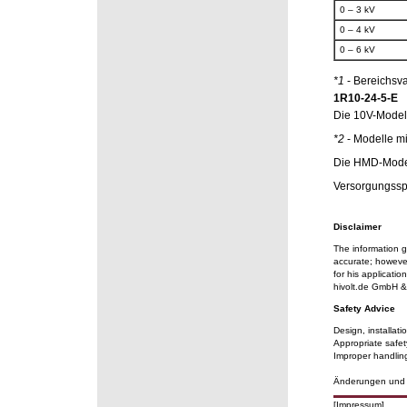
0 – 3 kV
0 – 4 kV
0 – 6 kV
*1
- Bereichsva
1R10-24-5-E
Die 10V-Modell
*2
- Modelle mi
Die HMD-Model
Versorgungssp
Disclaimer
The information g
accurate; however
for his applicati
hivolt.de GmbH & 
Safety Advice
Design, installat
Appropriate safet
Improper handling
Änderungen und I
[Impressum]