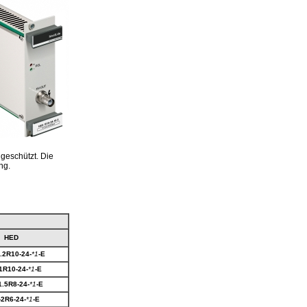
geschützt. Die
ng.
HED
.2R10-24-
*1
-E
1R10-24-
*1
-E
.5R8-24-
*1
-E
2R6-24-
*1
-E