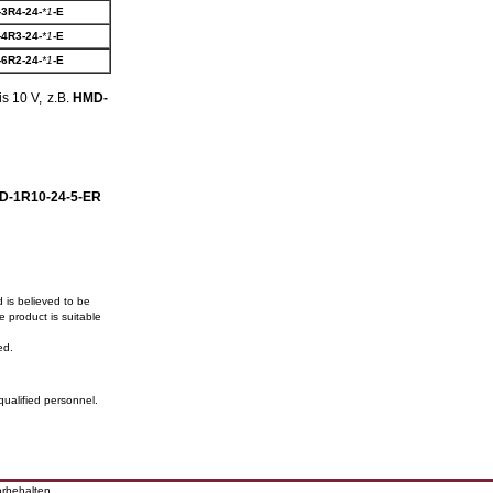
3R4-24-
*1
-E
4R3-24-
*1
-E
6R2-24-
*1
-E
bis 10 V,
z.B.
HMD-
D-1R10-24-5-ER
 is believed to be
 product is suitable
ed.
qualified personnel.
orbehalten