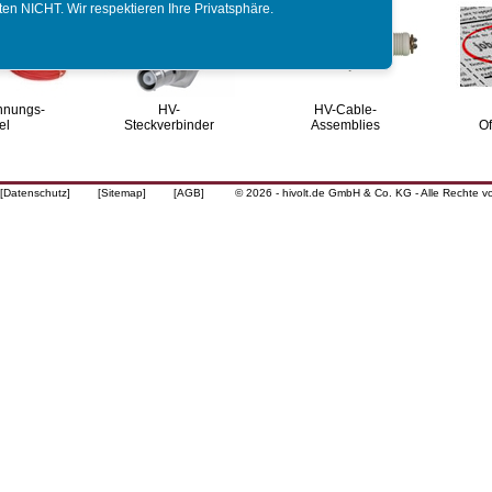
täten NICHT. Wir respektieren Ihre Privatsphäre.
nnungs-
HV-
HV-Cable-
el
Steckverbinder
Assemblies
Of
[Datenschutz]
[Sitemap]
[AGB]
© 2026 - hivolt.de GmbH & Co. KG - Alle Rechte v