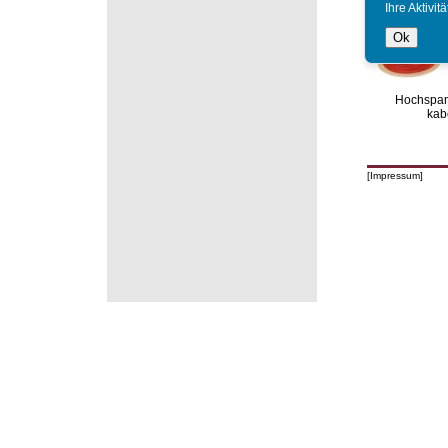
Ihre Aktivi
Ok
Hochspa
kab
[Impressum]