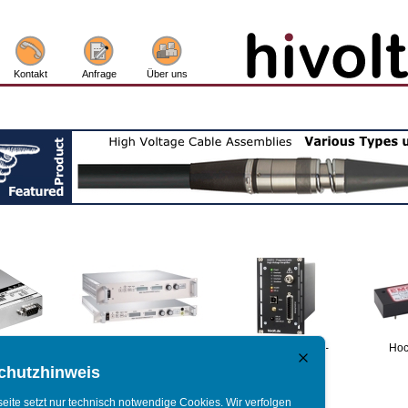
Kontakt
Anfrage
Über uns
nnungs-
Hochspannungs-
Hochspannungs-
Hoc
gungen
netzgeräte
verstärker
chutzhinweis
ite setzt nur technisch notwendige Cookies. Wir verfolgen