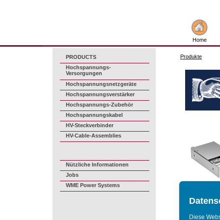
Home
Produkte
PRODUCTS
Hochspannungs-
Versorgungen
Hochspannungsnetzgeräte
Hochspannungsverstärker
Hochspannungs-Zubehör
Hochspannungskabel
HV-Steckverbinder
HV-Cable-Assemblies
Nützliche Informationen
Jobs
WME Power Systems
Hochspa
versor
Datens
Diese Webse