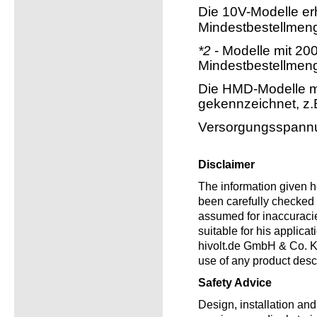
Die 10V-Modelle erh
Mindestbestellmen
*2
- Modelle mit 200
Mindestbestellmen
Die HMD-Modelle m
gekennzeichnet, z.
Versorgungsspannu
Disclaimer
The information given he
been carefully checked a
assumed for inaccuracie
suitable for his applica
hivolt.de GmbH & Co. KG
use of any product desc
Safety Advice
Design, installation an