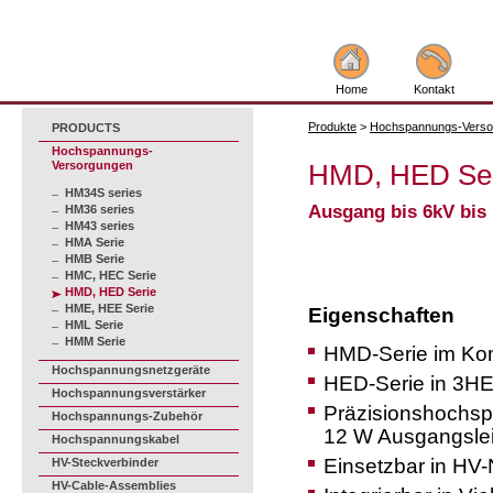
Home
Kontakt
Produkte
>
Hochspannungs-Verso
PRODUCTS
Hochspannungs-
Versorgungen
HMD, HED Ser
HM34S series
Ausgang bis 6kV bis
HM36 series
HM43 series
HMA Serie
HMB Serie
HMC, HEC Serie
HMD, HED Serie
HME, HEE Serie
Eigenschaften
HML Serie
HMM Serie
HMD-Serie im K
Hochspannungsnetzgeräte
HED-Serie in 3HE
Hochspannungsverstärker
Präzisionshochsp
Hochspannungs-Zubehör
12 W Ausgangsle
Hochspannungskabel
Einsetzbar in HV
HV-Steckverbinder
HV-Cable-Assemblies