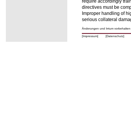
require accordingly trai
directives must be comp
Improper handling of h
serious collateral dama
Änderungen und Irrtum vorbehalten
[Impressum]
[Datenschutz]