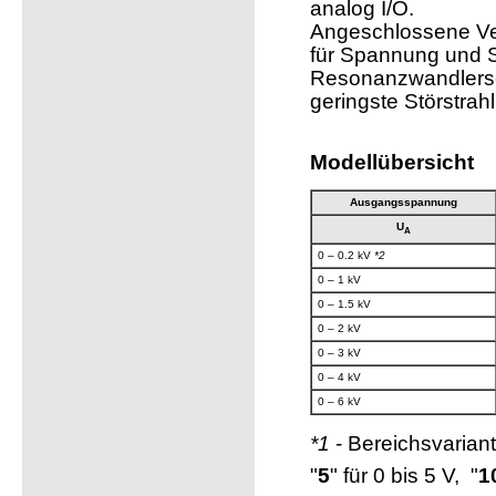
analog I/O.
Angeschlossene Ver
für Spannung und S
Resonanzwandlersc
geringste Störstrah
Modellübersicht
Ausgangsspannung
U
A
0 – 0.2 kV
*2
0 – 1 kV
0 – 1.5 kV
0 – 2 kV
0 – 3 kV
0 – 4 kV
0 – 6 kV
*1
- Bereichsvarian
"
5
" für 0 bis 5 V, "
1