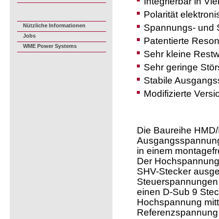
Integrierbar in V
Polarität elektron
Nützliche Informationen
Spannungs- und S
Jobs
Patentierte Reso
WME Power Systems
Sehr kleine Restwe
Sehr geringe Stör
Stabile Ausgang
Modifizierte Vers
Die Baureihe HMD/
Ausgangsspannungen
in einem montagef
Der Hochspannungsa
SHV-Stecker ausgef
Steuerspannungen 
einen D-Sub 9 Steck
Hochspannung mitte
Referenzspannung z