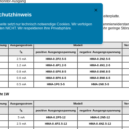
onitor-Ausgang
 Versionen auf Anfrage
chutzhinweis
MA umfasst kleine HV-Printmodule zur direkten Montage auf der Leiterplatte.
der Ausgangsspannung ist fest, wahlweise positiv oder negativ.
ite setzt nur technisch notwendige Cookies. Wir verfolgen
pannung kann mittels Steuerspannung, Potentiometer oder Programmierwiderstand
täten NICHT. Wir respektieren Ihre Privatsphäre.
tallgehäuse und die patentierte Wandlerschaltung garantieren sehr geringe Störs
ht 0.5W
nung
Ausgangsstrom
Modell
Ve
I
positive Ausgangsspannung
negative Ausgangsspannung
A
2.5 mA
HMA-0.2P2.5-5
HMA-0.2N2.5-5
1.2 mA
HMA-0.4P1.2-5
HMA-0.4N1.2-5
0.8 mA
HMA-0.6P0.8-5
HMA-0.6N0.8-5
0.6 mA
HMA-0.8P0.6-5
HMA-0.8N0.6-5
0.5 mA
HMA-1P0.5-5
HMA-1N0.5-5
ht 1W
nung
Ausgangsstrom
Modell
Ve
I
positive Ausgangsspannung
negative Ausgangsspannung
A
5 mA
HMA-0.2P5-12
HMA-0.2N5-12
2.5 mA
HMA-0.4P2.5-12
HMA-0.4N2.5-12