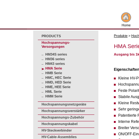
Home
Produkte
>
Hoch
PRODUCTS
Hochspannungs-
HMA Seri
Versorgungen
HM34S series
Ausgang bis 1k
HM36 series
HM43 series
HMA Serie
Eigenschafte
HMB Serie
HMC, HEC Serie
Kleine HV-P
HMD, HED Serie
Hochspannun
HME, HEE Serie
Feste Polari
HML Serie
HMM Serie
Stabile Au
Kleine Restw
Hochspannungsnetzgeräte
Sehr gering
Hochspannungsverstärker
Patentierte
Hochspannungs-Zubehör
Interne Ref
Hochspannungskabel
Breiter Ver
HV-Steckverbinder
ON/OFF-Ei
HV-Cable-Assemblies