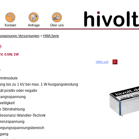
Kontakt
Anfrage
Über uns
spannungs-Versorgungen
>
HMA Serie
e
V; 0.5W, 1W
HMA.pdf
n
rintmodule
g bis zu 1 kV bei max. 1 W Ausgangsleistung
tät positiv oder negativ
sgangsspannung
elligkeit
e Störstrahlung
 Resonanz-Wandler-Technik
erenzspannung
sorgungsspannungsbereich
ngang