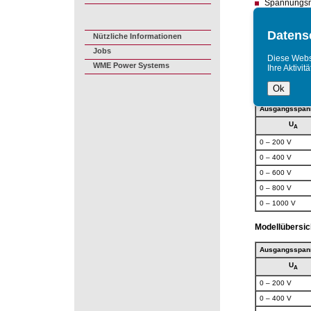
Spannungsm
Modifizierte
Datens
Nützliche Informationen
Die Baureihe H
Die Polarität 
Jobs
Diese Webse
Die Ausgangss
WME Power Systems
Ihre Aktivi
werden. Das Me
Modellübersic
Ok
Ausgangsspan
U
A
0 – 200 V
0 – 400 V
0 – 600 V
0 – 800 V
0 – 1000 V
Modellübersic
Ausgangsspan
U
A
0 – 200 V
0 – 400 V