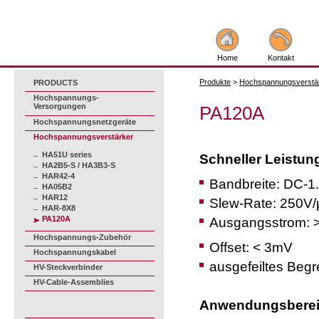
Home
Kontakt
Produkte
>
Hochspannungsverstä
PRODUCTS
Hochspannungs-
Versorgungen
PA120A
Hochspannungsnetzgeräte
Hochspannungsverstärker
HA51U series
Schneller Leistun
HA2B5-S / HA3B3-S
HAR42-4
Bandbreite: DC-
HA05B2
HAR12
Slew-Rate: 250V/
HAR-8X8
PA120A
Ausgangsstrom: 
Hochspannungs-Zubehör
Offset: < 3mV
Hochspannungskabel
ausgefeiltes Beg
HV-Steckverbinder
HV-Cable-Assemblies
Anwendungsbere