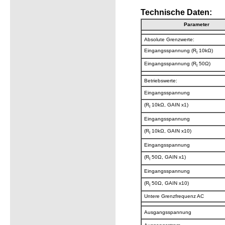
Technische Daten:
Parameter
Absolute Grenzwerte:
Eingangsspannung (R
10kΩ)
I
Eingangsspannung (R
50Ω)
I
Betriebswerte:
Eingangsspannung
(R
10kΩ, GAIN x1)
I
Eingangsspannung
(R
10kΩ, GAIN x10)
I
Eingangsspannung
(R
50Ω, GAIN x1)
I
Eingangsspannung
(R
50Ω, GAIN x10)
I
Untere Grenzfrequenz AC
Ausgangsspannung