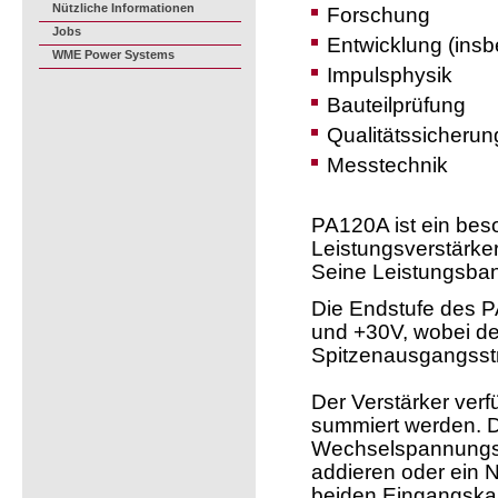
Nützliche Informationen
Forschung
Jobs
Entwicklung (insb
WME Power Systems
Impulsphysik
Bauteilprüfung
Qualitätssicherun
Messtechnik
PA120A ist ein bes
Leistungsverstärker
Seine Leistungsban
Die Endstufe des 
und +30V, wobei d
Spitzenausgangsstr
Der Verstärker ver
summiert werden. Da
Wechselspannungss
addieren oder ein N
beiden Eingangskan