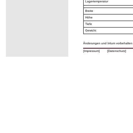
Lagertemperatur
Breite
Höhe
Tiefe
Gewicht
Änderungen und Irrtum vorbehalten
[Impressum]
[Datenschutz]